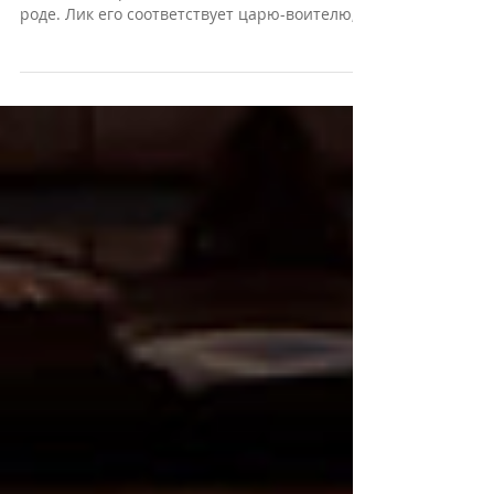
Аюрведы в клинике Kalari
Kovilakom
Kalari Kovilakom - это дворец аюрведы,
возможно первый и единственный в своем
роде. Лик его соответствует царю-воителю, с
его...