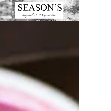
ru
/
en