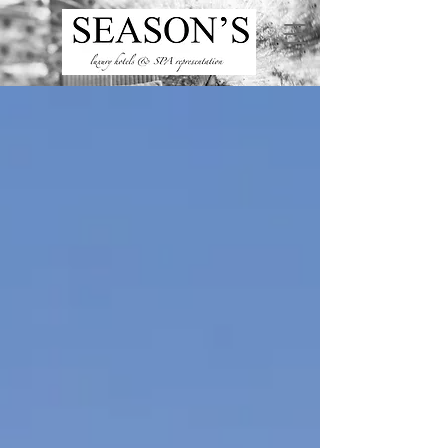
ru
/
en