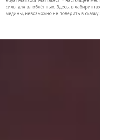
пустыне: романтические каникулы
в отеле Royal Mansour Marrakech
Royal Mansour Marrakech – настоящее место
силы для влюблённых. Здесь, в лабиринтах
медины, невозможно не поверить в сказку:
фонтаны,...