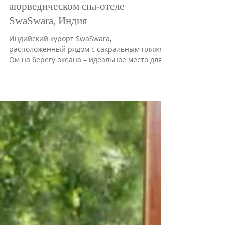
«Пять действий» интенсивного
очищения организма в
аюрведическом спа-отеле
SwaSwara, Индия
Индийский курорт SwaSwara,
расположенный рядом с сакральным пляжем
Ом на берегу океана – идеальное место для
очищения и оздоровления...