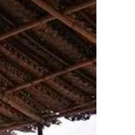
Детокс и йога отель Swa Swara находится
недалеко от деревушки Гокарна в штате
Карнатака, Гоа, куда ежегодно на протяжении
уже столетий...