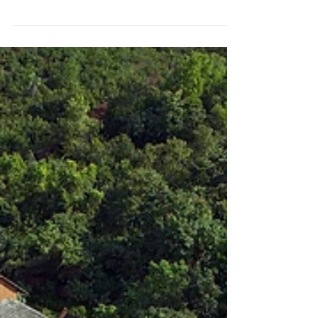
Как правильно перезагрузить свой
организм в SwaSwara Self-discovery
Luxury Resort, Индия
В переводе с санскрита, SwaSwara означает
«Swa» – «я», а «Swara» – звук. Здесь всё
создано для того, чтобы гости сумели
услышать свое...