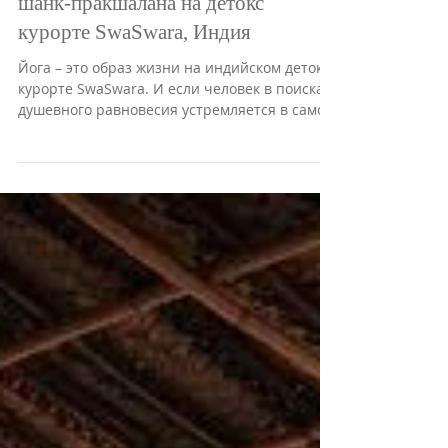
Опыт моллюсков: очищающая
шанк-пракшалана на детокс
курорте SwaSwara, Индия
Йога – это образ жизни на индийском детокс-
курорте SwaSwara. И если человек в поисках
душевного равновесия устремляется в самое
сердце...