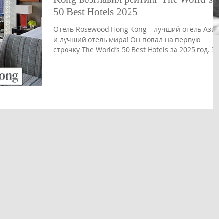
50 Best Hotels 2025
Отель Rosewood Hong Kong – лучший отель Азии
и лучший отель мира! Он попал на первую
строчку The World’s 50 Best Hotels за 2025 год. Это
одна из самых престижных международных
наград в индустрии гостеприимства. Список
составляют эксперты и путешественники из
более чем 35 стран. Рейтинг ежегодно отмечает
отели, задающие мировые стандарты сервиса,
дизайна и уникального гостевого опыта. 270-
метровый флагманский отель с 413 номерами
возвышается на набережной Виктория Докс