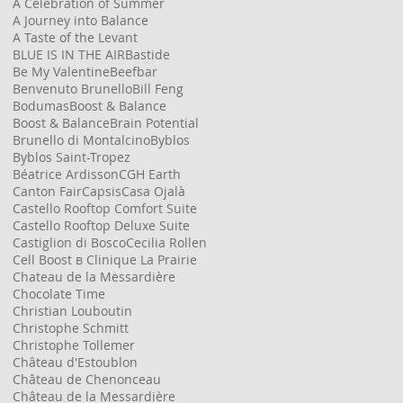
A Celebration of Summer
A Journey into Balance
A Taste of the Levant
BLUE IS IN THE AIR
Bastide
Be My Valentine
Beefbar
Benvenuto Brunello
Bill Feng
Bodumas
Boost & Balance
Boost & Balance
Brain Potential
Brunello di Montalcino
Byblos
Byblos Saint-Tropez
Béatrice Ardisson
CGH Earth
Canton Fair
Capsis
Casa Ojalà
Castello Rooftop Comfort Suite
Castello Rooftop Deluxe Suite
Castiglion di Bosco
Cecilia Rollen
Cell Boost в Clinique La Prairie
Chateau de la Messardière
Chocolate Time
Christian Louboutin
Christophe Schmitt
Christophe Tollemer
Château d'Estoublon
Château de Chenonceau
Château de la Messardière