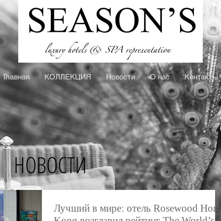
Главная
КOЛЛЕКЦИЯ
Новости
О нас
Контакты
НОВОСТИ
Лучший в мире: отель Rosewood Hon
Kong возглавил рейтинг The World’s