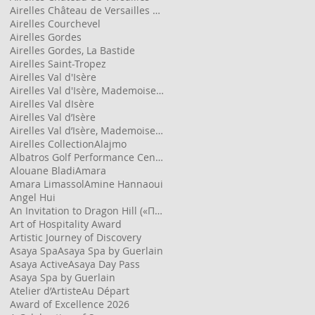
Airelles Château de Versailles Le Grand Contrôle
Airelles Courchevel
Airelles Gordes
Airelles Gordes, La Bastide
Airelles Saint-Tropez
Airelles Val d'Isère
Airelles Val d'Isère, Mademoiselle
Airelles Val dIsère
Airelles Val d’Isère
Airelles Val d’Isère, Mademoiselle
Airelles Collection
Alajmo
Albatros Golf Performance Center
Alouane Bladi
Amara
Amara Limassol
Amine Hannaoui
Angel Hui
An Invitation to Dragon Hill («Приглашение на Драконий холм»)
Art of Hospitality Award
Artistic Journey of Discovery
Asaya Spa
Asaya Spa by Guerlain
Asaya Active
Asaya Day Pass
Asaya Spa by Guerlain
Atelier d’Artiste
Au Départ
Award of Excellence 2026