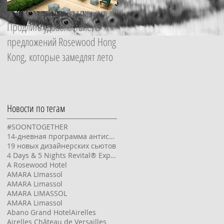
Продлить удовольствие: 5
Начать с главного: гид по
предложений Rosewood Hong
программе Essential в ZEM
Kong, которые замедлят лето
Wellness Clinic Altea, которая
изменит качество жизни за
неделю
Новости по тегам
#SOONTOGETHER
14-дневная программа антистресс Манасанти (Manasanthi)
19 новых дизайнерских сьютов
4 Days & 5 Nights Revital® Experience
A Rosewood Hotel
AMARA LImassol
AMARA Limassol
AMARA LIMASSOL
AMARA Limassol
Abano Grand Hotel
Airelles
Airelles Château de Versailles