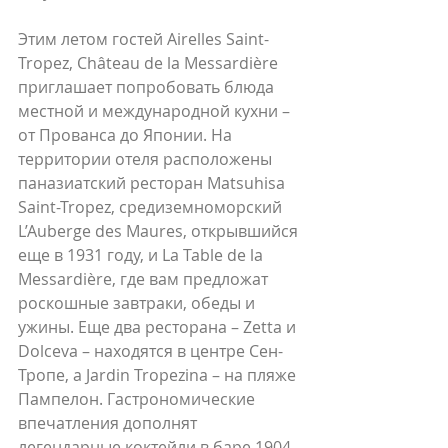
Этим летом гостей Airelles Saint-
Tropez, Château de la Messardière 
приглашает попробовать блюда 
местной и международной кухни – 
от Прованса до Японии. На 
территории отеля расположены 
паназиатский ресторан Matsuhisa 
Saint-Tropez, средиземноморский 
L’Auberge des Maures, открывшийся 
еще в 1931 году, и La Table de la 
Messardière, где вам предложат 
роскошные завтраки, обеды и 
ужины. Еще два ресторана – Zetta и 
Dolceva – находятся в центре Сен-
Тропе, а Jardin Tropezina – на пляже 
Пампелон. Гастрономические 
впечатления дополнят 
легендарные коктейли в баре 1904, 