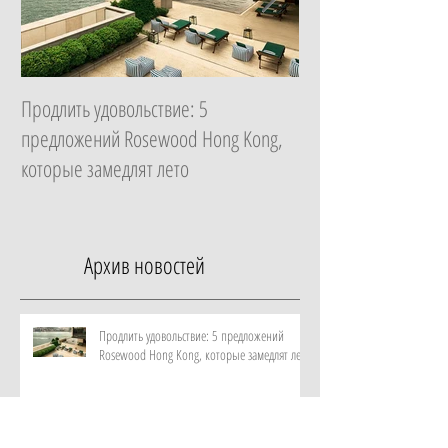
Продлить удовольствие: 5
Начать с главного: 
предложений Rosewood Hong Kong,
Essential в ZEM Welln
которые замедлят лето
которая изменит ка
неделю
Архив новостей
Продлить удовольствие: 5 предложений
Rosewood Hong Kong, которые замедлят лето
Начать с главного: гид по программе