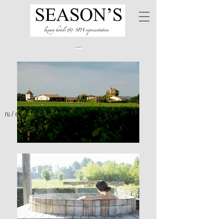
ru
/
en