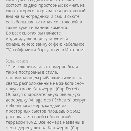
состоит из двух просторных комнат, из
окон которого открывается роскошный
вид на виноградники и сад. В сьюте
есть большая гостиная со столовой, а
также кухня и ванная комната.
Во всех сьютах вы найдете
индивидуально регулируемый
кондиционер; ванную; фен; кабельное
TV; сейф; мини-бар; доступ в Интернет.
Большие сьюты
12 исключительных номеров были
также построены в стиле,
напоминающем рыбацкие хижины на
сваях, расположенные на живописном
полуострове Кап-Ферре (Cap Ferret).
Образуя очаровательную рыбацкую
деревушку (Village des Pêcheurs) вокруг
небольшого озера, каждый из
просторных сьютов площадью 55м2
располагает своей собственной
террасой 10м2. Все номера названы в
честь деревушек на Кап Ферре (Cap