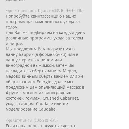
Курс Исключительно Кодали (CAUDALIE D’EXCEPTION)
Попробуйте квинтэссенцию наших
программ для комплексного ухода за
телом.
Для Вас мы подбираем на каждый день
различные программы ухода за телом
и лицом.
Мы предложим Вам погрузиться в
ванну Баррик (в форме бочки) или в
ванну с красным вином или
виноградной выжимкой, затем Вы
насладитесь обертыванием Мерло,
медово-винным обертыванием или же
обертыванием Énergie , далее мы
предложим Вам опьяняющий массаж в
4 руки с маслом из виноградных
косточек, гоммаж Crushed Cabernet,
уход за лицом Caudalie или же
моделирование Caudalie.
Курс Силуэтмечты (CORPS DE RÊVE)
Если ваша цель - похудеть, сделать