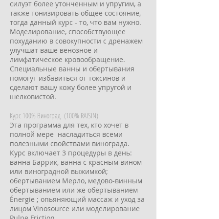
силуэт более утонченным и упругим, а
также тонизировать общее состояние,
тогда данный курс - то, что вам нужно.
Моделирование, способствующее
похуданию в совокупности с дренажем
улучшат ваше венозное и
лимфатическое кровообращение.
Специальные ванны и обертывания
помогут избавиться от токсинов и
сделают вашу кожу более упругой и
шелковистой.
Курс 100% Виноград (100% RAISIN)
Эта программа для тех, кто хочет в
полной мере насладиться всеми
полезными свойствами винограда.
Курс включает 3 процедуры в день:
ванна Баррик, ванна с красным вином
или виноградной выжимкой;
обертыванием Мерло, медово-винным
обертыванием или же обертыванием
Énergie ; опьяняющий массаж и уход за
лицом Vinosource или моделирование
Pulpe Friction.