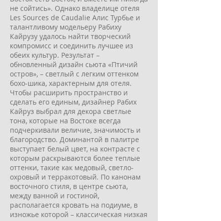
не сойтись». Однако владелице отеля
Les Sources de Caudalie Алис Турбье и
талантливому модельеру Рабиху
Кайрузу удалось найти творческий
компромисс и соединить лучшее из
обеих культур. Результат –
обновленный дизайн сьюта «Птичий
остров», – светлый с легким оттенком
бохо-шика, характерным для отеля.
Чтобы расширить пространство и
сделать его единым, дизайнер Рабих
Кайруз выбрал для декора светлые
тона, которые на Востоке всегда
подчеркивали величие, значимость и
благородство. Доминантой в палитре
выступает белый цвет, на контрасте с
которым раскрываются более теплые
оттенки, такие как медовый, светло-
охровый и терракотовый. По канонам
восточного стиля, в центре сьюта,
между ванной и гостиной,
располагается кровать на подиуме, в
изножье которой – классическая низкая