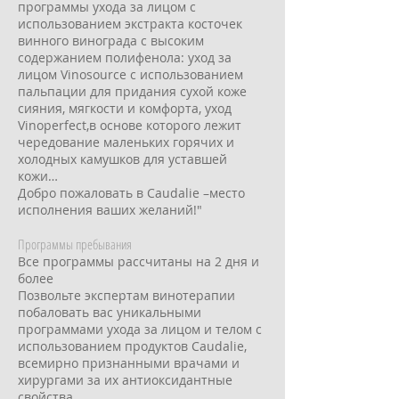
программы ухода за лицом с
использованием экстракта косточек
винного винограда с высоким
содержанием полифенола: уход за
лицом Vinosource с использованием
пальпации для придания сухой коже
сияния, мягкости и комфорта, уход
Vinoperfect,в основе которого лежит
чередование маленьких горячих и
холодных камушков для уставшей
кожи…
Добро пожаловать в Caudalie –место
исполнения ваших желаний!"
Программы пребывания
Все программы рассчитаны на 2 дня и
более
Позвольте экспертам винотерапии
побаловать вас уникальными
программами ухода за лицом и телом с
использованием продуктов Caudalie,
всемирно признанными врачами и
хирургами за их антиоксидантные
свойства.