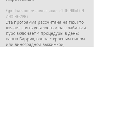
Курс Приглашение в винотерапию (CURE INITIATION
VINOTHÉRAPIE)
Эта программа рассчитана на тех, кто
желает снять усталость и расслабиться.
Курс включает 4 процедуры в день:
ванна Баррик, ванна с красным вином
или виноградной выжимкой;
обертыванием Мерло, медово-винным
обертыванием или же обертыванием
Énergie ; опьяняющий массаж и уход за
лицом Teint de Pêche.
Курс Виноградинка (PETIT RAISIN)
Предназначен для молодых мам
(возраст малыша от 3 месяцев до года),
желающих восстановить дородовые
формы силуэта. Рекомендуемая
длительность курса- 6 дней. В
программу входят 4 индивидуальные
процедуры в день: похудение,
восстановление упругости,
расслабление и уход за лицом.