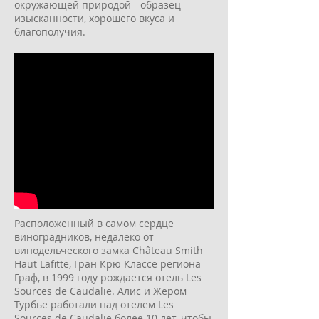
окружающей природой - образец
изысканности, хорошего вкуса и
благополучия.
Расположенный в самом сердце
виноградников, недалеко от
винодельческого замка Château Smith
Haut Lafitte, Гран Крю Классе региона
Граф, в 1999 году рождается отель Les
Sources de Caudalie. Алис и Жером
Турбье работали над отелем Les
Sources de Caudalie более 10 лет, чтобы