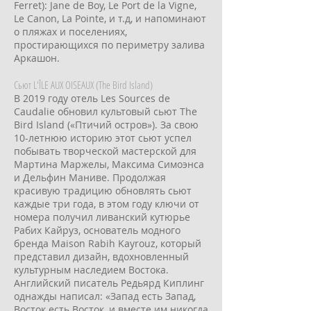
Ferret): Jane de Boy, Le Port de la Vigne,
Le Canon, La Pointe, и т.д, и напоминают
о пляжах и поселениях,
простирающихся по периметру залива
Аркашон.
Сьют L'ÎLE AUX OISEAUX (The Bird Island)
В 2019 году отель Les Sources de
Caudalie обновил культовый сьют The
Bird Island («Птичий остров»). За свою
10-летнюю историю этот сьют успел
побывать творческой мастерской для
Мартина Маржелы, Максима Симоэнса
и Дельфин Маниве. Продолжая
красивую традицию обновлять сьют
каждые три года, в этом году ключи от
номера получил ливанский кутюрье
Рабих Кайруз, основатель модного
бренда Maison Rabih Kayrouz, который
представил дизайн, вдохновленный
культурным наследием Востока.
Английский писатель Редьярд Киплинг
однажды написал: «Запад есть Запад,
Восток есть Восток, и вместе им никогда