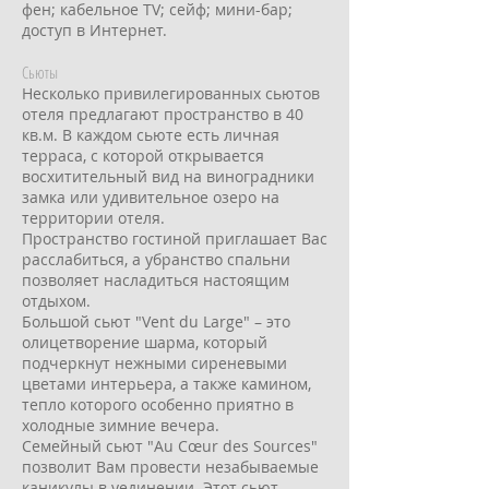
фен; кабельное TV; сейф; мини-бар;
доступ в Интернет.
Сьюты
Несколько привилегированных сьютов
отеля предлагают пространство в 40
кв.м. В каждом сьюте есть личная
терраса, с которой открывается
восхитительный вид на виноградники
замка или удивительное озеро на
территории отеля.
Пространство гостиной приглашает Вас
расслабиться, а убранство спальни
позволяет насладиться настоящим
отдыхом.
Большой сьют "Vent du Large" – это
олицетворение шарма, который
подчеркнут нежными сиреневыми
цветами интерьера, а также камином,
тепло которого особенно приятно в
холодные зимние вечера.
Семейный сьют "Au Cœur des Sources"
позволит Вам провести незабываемые
каникулы в уединении. Этот сьют