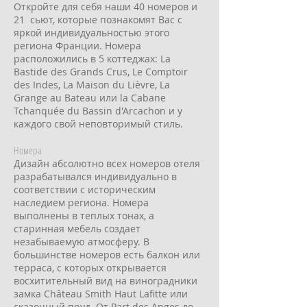
Откройте для себя наши 40 номеров и
21 сьют, которые познакомят Вас с
яркой индивидуальностью этого
региона Франции. Номера
расположились в 5 коттеджах: La
Bastide des Grands Crus, Le Comptoir
des Indes, La Maison du Lièvre, La
Grange au Bateau или la Cabane
Tchanquée du Bassin d'Arcachon и у
каждого свой неповторимый стиль.
Номера
Дизайн абсолютно всех номеров отеля
разрабатывался индивидуально в
соответствии с историческим
наследием региона. Номера
выполнены в теплых тонах, а
старинная мебель создает
незабываемую атмосферу. В
большинстве номеров есть балкон или
терраса, с которых открывается
восхитительный вид на виноградники
замка Château Smith Haut Lafitte или
сказочный пруд. От Part des Anges до