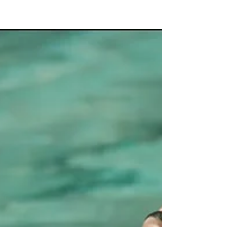
Искусство, которому можно «дать
пять»: эксклюзивная инсталляция
художника Frankey в отеле
Rosewood Hong Kong
В марте, когда весь мировой арт-рынок
замирает в ожидании открытия Art Basel
Hong Kong, ультралюкс-отель Rosewood Hong
Kong не просто принимает гостей
знаменитой ярмарки, а расширяет ее
границы. До 22 апреля, следуя философии A
Sense of Place®, Rosewood представляет
масштабную мультисенсорную выставку,
посвященную культурному ритму Гонконга.
Эта программа призвана создать более
тесную связь с городом, который Rosewood
называет своим домом, превращая
пространство отеля в