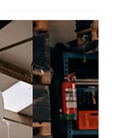
ингредиент на страже здоровья:
как выстроить питание правильно в
центре натуропатии и йоги Prakriti
Shakti
На смену диете, богатой белком, пришел
новый тренд «fibermaxxing». Это практика
ежедневного потребления клетчатки с
постепенным увеличением дозы с 5 до 35
граммов в день для улучшения здоровья
кишечника, чувства сытости и правильного
обмена веществ. В соцсетях вирусятся
рецепты овсянки, приготовленной с вечера,
пудингов из чиа и блюд с бобовыми –
пользователи делятся креативными
способами «максимизировать» ежедневное
потребление клетчатки, часто стремясь
значительно превы