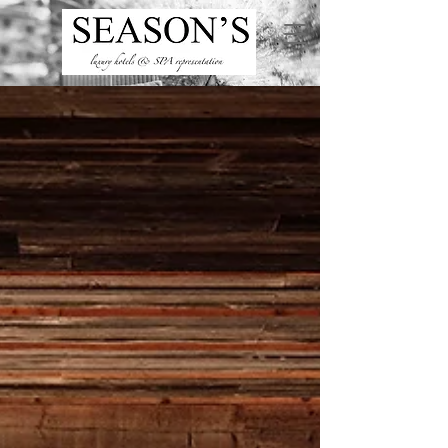
ru
/
en