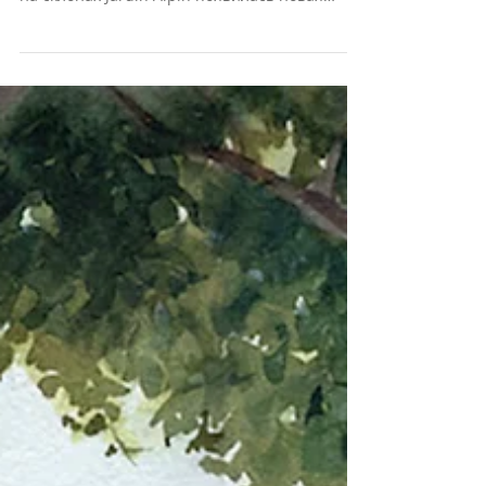
Куршевель 1850 всегда был синонимом
бескомпромиссной роскоши, но в этом сезоне
на склонах Jardin Alpin появилась новая
точка притяжения. Ресторан SALTO
(«Прыжок») в новом отеле Rosewood
Courchevel Le Jardin Alpin – это не просто
место, чтобы восполнить силы между
спусками, а концептуальное пространство,
которое открывается по-новому в разное
время суток. Аромат гриля днем и
элегантный апре-ски вечером Дневной
ритуал начинается на панорамной террасе.
Формат ski-in/s