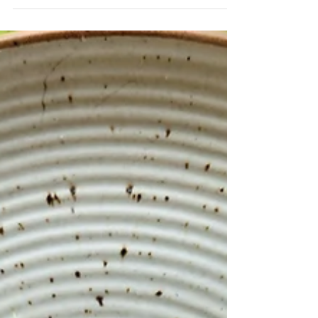
Kuredhivaru Resort & Spa
Сотнями фотографий, привезенных с
Мальдив, никого не удивишь. Но по-
настоящему сохранить магию островов,
остановить мгновение и увезти его с собой
можно только через искусство. Пасхальный
апрель в Kuredhivaru Resort & Spa Maldives
станет особенным: здесь пройдет
эксклюзивная арт-резиденция с Шимхой
Шакиб (Shimha Shakeeb), одной из самых
знаковых художниц современных Мальдив.
Акварели Шимхи Шакиб (Shimha Shakeeb), в
которых запечатлены жизнь, традиции и
ускользающий свет