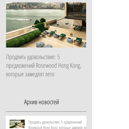
Продлить удовольствие: 5
Начать с главного: 
предложений Rosewood Hong Kong,
Essential в ZEM Welln
которые замедлят лето
которая изменит ка
неделю
Архив новостей
Продлить удовольствие: 5 предложений
Rosewood Hong Kong, которые замедлят лето