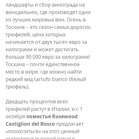
ландшафты и сбор винограда на 
винодельнях, где производят одни 
из лучших мировых вин. Осень в 
Тоскане – это сезон самых дорогих 
трюфелей, цена которых 
начинается от двух тысяч евро за 
килограмм и может достигать 
больше 90 000 евро за килограмм! 
Тоскана – почти единственное 
место в мире, где можно найти 
редкий вид tartufo bianco (белый 
трюфель).
Двадцать процентов всех 
трюфелей растут в Италии, и с 1 
октября 
поместье Rosewood 
Castiglion del Bosco
 предлагает 
«поохотиться» на этот ценный 
ингредиент высокой кухни в 