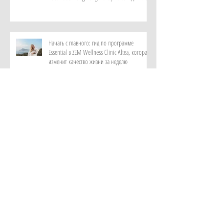
Начать с главного: гид по программе
Essential в ZEM Wellness Clinic Altea, которая
изменит качество жизни за неделю
Роскошный максимум: закатный круиз на
культовой Riva и ужин под звездами от отеля
Metropole Monte-Carlo
Витает в воздухе: персональный парфюм от
ИИ в самом красивом музее ароматов в мире
с отелем Rosewood Guangzhou
Лень мыслить и дефицит памяти: как лечат