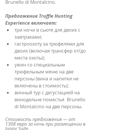
Brunello di Montalcino.
Предложение Truffle Hunting 
Experience включает:
три ночи в сьюте для двоих с 
завтраками;
гастроохоту за трюфелями для 
двоих (включая трансфер от/до 
места охоты);
ужин со специальным 
трюфельным меню на две 
персоны (вина и напитки не 
включены в стоимость);
винный тур с дегустацией на 
винодельне поместья  Brunello 
di Montalcino на две персоны.
Стоимость предложения — от 
1308 евро за ночь при размещении в 
Junior Suite.