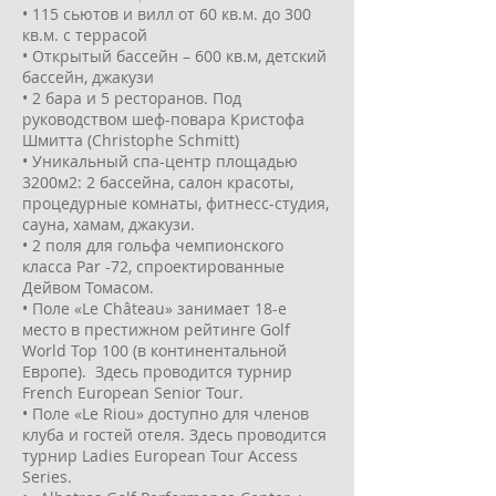
• 115 сьютов и вилл от 60 кв.м. до 300
кв.м. с террасой
• Открытый бассейн – 600 кв.м, детский
бассейн, джакузи
• 2 бара и 5 ресторанов. Под
руководством шеф-повара Кристофа
Шмитта (Christophe Schmitt)
• Уникальный спа-центр площадью
3200м2: 2 бассейна, салон красоты,
процедурные комнаты, фитнесс-студия,
сауна, хамам, джакузи.
• 2 поля для гольфа чемпионского
класса Par -72, спроектированные
Дейвом Томасом.
• Поле «Le Château» занимает 18-е
место в престижном рейтинге Golf
World Top 100 (в континентальной
Европе). Здесь проводится турнир
French European Senior Tour.
• Поле «Le Riou» доступно для членов
клуба и гостей отеля. Здесь проводится
турнир Ladies European Tour Access
Series.