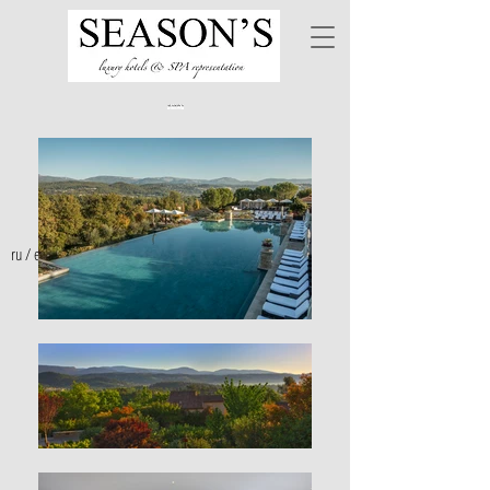
ru
/
en