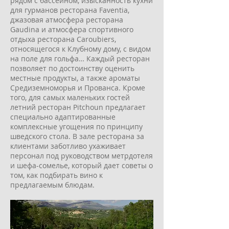
рядом с бассейном, изысканность кухни
для гурманов ресторана Faventia,
джазовая атмосфера ресторана
Gaudina и атмосфера спортивного
отдыха ресторана Caroubiers,
относящегося к Клубному дому, с видом
на поле для гольфа… Каждый ресторан
позволяет по достоинству оценить
местные продукты, а также ароматы
Средиземноморья и Прованса. Кроме
того, для самых маленьких гостей
летний ресторан Pitchoun предлагает
специально адаптированные
комплексные угощения по принципу
шведского стола. В зале ресторана за
клиентами заботливо ухаживает
персонал под руководством метрдотеля
и шефа-сомелье, который дает советы о
том, как подбирать вино к
предлагаемым блюдам.