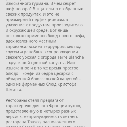
изысканного гурмана. В чем секрет
шеф-повара? В тщательно отобранных
свежих продуктах. И это не
чрезмерный перфекционизм, а
уважение к продуктам, производителю
и окружающей среде. Вот лишь
несколько примеров блюд нового шефа,
вдохновленного местным
«провансальским» терруаром: хек под
соусом «гренобль» в сопровождении
свежего урожая с огорода Terre Blanche
– хрустящей цветной капусты. Или
изысканное и в то же время простое
блюдо – конфи из бедра цесарки с
обжаренной брюссельской капустой –
одно из фирменных блюд Кристофа
Шмитта.
Рестораны отеля предлагают
характерную для юга Франции кухню,
представленную в четырех разных
версиях: непринужденность летнего
ресторана Tousco, расположенного