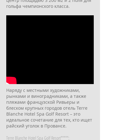
центр площадью 3 200 м2 и 2 поля для
гольфа чемпионского класса.
Наряду с местными художниками,
рынками и виноградниками, а также
пляжами французской Ривьеры и
блеском крупных городов отель Terre
Blanche Hotel Spa Golf Resort – это
идеальное сочетание для тех, кто ищет
райский уголок в Провансе.
Terre Blanche Hotel Spa Golf Resort*****: